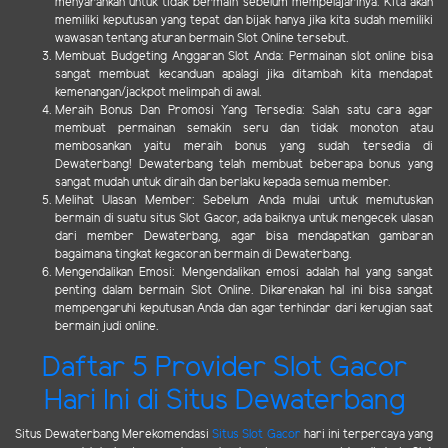
menyarankan untuk tidak bermain sebelum mempelajarinya. Kita akan
memiliki keputusan yang tepat dan bijak hanya jika kita sudah memiliki
wawasan tentang aturan bermain Slot Online tersebut.
Membuat Budgeting Anggaran Slot Anda: Permainan slot online bisa
sangat membuat kecanduan apalagi jika ditambah kita mendapat
kemenangan/jackpot melimpah di awal.
Meraih Bonus Dan Promosi Yang Tersedia: Salah satu cara agar
membuat permainan semakin seru dan tidak monoton atau
membosankan yaitu meraih bonus yang sudah tersedia di
Dewaterbang! Dewaterbang telah membuat beberapa bonus yang
sangat mudah untuk diraih dan berlaku kepada semua member.
Melihat Ulasan Member: Sebelum Anda mulai untuk memutuskan
bermain di suatu situs Slot Gacor, ada baiknya untuk mengecek ulasan
dari member Dewaterbang, agar bisa mendapatkan gambaran
bagaimana tingkat kegacoran bermain di Dewaterbang.
Mengendalikan Emosi: Mengendalikan emosi adalah hal yang sangat
penting dalam bermain Slot Online. Dikarenakan hal ini bisa sangat
mempengaruhi keputusan Anda dan agar terhindar dari kerugian saat
bermain judi online.
Daftar 5 Provider Slot Gacor
Hari Ini di Situs Dewaterbang
Situs Dewaterbang Merekomendasi
Situs Slot Gacor
hari ini terpercaya yang