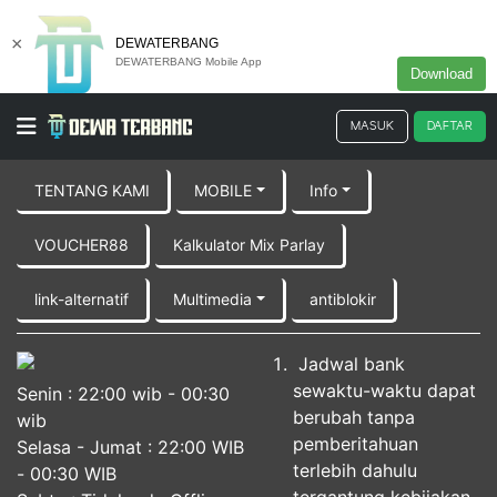
×
DEWATERBANG
DEWATERBANG Mobile App
Download
MASUK
DAFTAR
TENTANG KAMI
MOBILE
Info
VOUCHER88
Kalkulator Mix Parlay
link-alternatif
Multimedia
antiblokir
Jadwal bank
sewaktu-waktu dapat
Senin : 22:00 wib - 00:30
berubah tanpa
wib
pemberitahuan
Selasa - Jumat : 22:00 WIB
terlebih dahulu
- 00:30 WIB