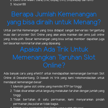
Elektronik wallet: Dana, Link, Gopay, OVO, Shopeepay dan QRIS
Voucer88
Berapa Jumlah Kemenangan
yang bisa diraih untuk Menang?
Untuk perihal Kemenangan yang bisa didapat sangat bervariasi tergantung
mulai dari provider Slot Online yang akan anda mainkan dan jenis judi online
yang Anda pilih. Besar kemenangan yang bisa setiap member dapatkan juga
berdasarkan nominal taruhan yang dipasang.
Apakah Ada Trik Untuk
Memenangkan Taruhan Slot
Online?
Ada banyak cara yang efektif untuk mendapatkan kemenangan bermain Slot
Online di Dewaterbang. Di bawah ini trik yang kami rekomendasikan untuk
mendapat kemenangan besar:
Memilih game slot online yang memiliki RTP tertinggi.
Tidak disarankan untuk langsung melakukan taruhan dengan jumlah yang
tinggi.
Tidak bertahan di satu permainan, kami menyarankan pindah
permainan jika putaran tidak bagus.