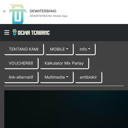
×
DEWATERBANG
DEWATERBANG Mobile App
TENTANG KAMI
MOBILE
Info
VOUCHER88
Kalkulator Mix Parlay
link-alternatif
Multimedia
antiblokir