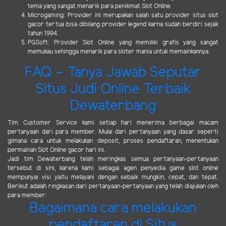
tema yang sangat menarik para penikmat Slot Online.
Microgaming: Provider ini merupakan salah satu provider situs slot
gacor tertua bisa dibilang provider legend karna sudah berdiri sejak
tahun 1994.
PGSoft: Provider Slot Online yang memiliki grafis yang sangat
memukau sehingga menarik para sloter mania untuk memainkannya.
FAQ – Tanya Jawab Seputar
Situs Judi Online Terbaik
Dewaterbang
Tim Customer Service kami setiap hari menerima berbagai macam
pertanyaan dari para member. Mulai dari pertanyaan yang dasar seperti
gimana cara untuk melakukan deposit, proses pendaftaran, menentukan
permainan Slot Online gacor hari ini.
Jadi tim Dewaterbang telah meringkas semua pertanyaan-pertanyaan
tersebut di sini, karena kami sebagai agen penyedia game slot online
mempunyai visi yaitu melayani dengan sebaik mungkin, cepat, dan tepat.
Berikut adalah ringkasan dari pertanyaan-pertanyaan yang telah diajukan oleh
para member:
Bagaimana cara melakukan
pendaftaran di Situs