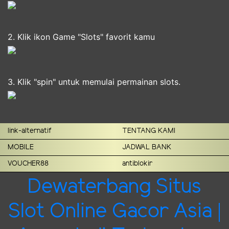
2. Klik ikon Game "Slots" favorit kamu
3. Klik "spin" untuk memulai permainan slots.
link-alternatif
TENTANG KAMI
MOBILE
JADWAL BANK
VOUCHER88
antiblokir
Dewaterbang Situs
Slot Online Gacor Asia |