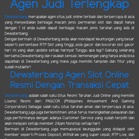
Agen Judi Terlengkap
Dewaterbang
merupakan agen situs judi online terbaik dan terpercaya di asia
yang menyediakan berbagai macam jenis permainan slot dan dapat hanya
dengan 1 id anda sudah dapat berbagai macam jenis taruhan yang ada di
Dewaterbang.
Dengan bermain di Dewaterbang anda akan mendapat keuntungan yang besar
seperti persentase RTP Slot yang tinggi, pola gacor dan bocoran slot gacor
hari ini yang akan update setiap harinya! Tunggu apa lagi? Gabung sekarang
bersama Dewaterbang dan rasakan sensasi kemenangan yang hanya anda bisa
dapatkan di Dewaterbang yang mana juga memiliki tampilan dan fitur yang
sudah mutakhir!
Dewaterbang Agen Slot Online
Resmi Dengan Transaksi Cepat
Dewaterbang
adalah salah satu Situs Resmi Taruhan Judi Online yang memiliki
Lisensi Resmi dari PAGCOR (Philippines Amusement And Gaming
Corporation) Sebagai salah satu situs taruhan aman dan terpercaya di asia.
Dewaterbang juga juga berkomitmen untuk terus meningkatkan pelayanan dan
juga performanya dengan adanya Customer Service yang sudah terpilih dan
akan melayani setiap member 24jam Nonstop setiap hari!
Bermain di Dewaterbang juga memupunyai keunggulan yang didapat oleh
member seperti Proses Deposit, Withdraw yang super cepat, RTP Live, dan