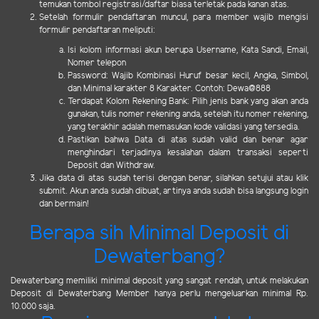
temukan tombol registrasi/daftar biasa terletak pada kanan atas.
Setelah formulir pendaftaran muncul, para member wajib mengisi
formulir pendaftaran meliputi:
Isi kolom informasi akun berupa Username, Kata Sandi, Email,
Nomer telepon
Password: Wajib Kombinasi Huruf besar kecil, Angka, Simbol,
dan Minimal karakter 8 Karakter. Contoh: Dewa@888
Terdapat Kolom Rekening Bank: Pilih jenis bank yang akan anda
gunakan, tulis nomer rekening anda, setelah itu nomer rekening,
yang terakhir adalah memasukan kode validasi yang tersedia.
Pastikan bahwa Data di atas sudah valid dan benar agar
menghindari terjadinya kesalahan dalam transaksi seperti
Deposit dan Withdraw.
Jika data di atas sudah terisi dengan benar, silahkan setujui atau klik
submit. Akun anda sudah dibuat, artinya anda sudah bisa langsung login
dan bermain!
Berapa sih Minimal Deposit di
Dewaterbang?
Dewaterbang memiliki minimal deposit yang sangat rendah, untuk melakukan
Deposit di Dewaterbang Member hanya perlu mengeluarkan minimal Rp.
10.000 saja.