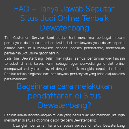
FAQ – Tanya Jawab Seputar
Situs Judi Online Terbaik
Dewaterbang
Tim Customer Service kami setiap hari menerima berbagai macam
pertanyaan dari para member. Mulai dari pertanyaan yang dasar seperti
gimana cara untuk melakukan deposit, proses pendaftaran, menentukan
permainan Slot Online gacor hari ini.
Jadi tim Dewaterbang telah meringkas semua pertanyaan-pertanyaan
tersebut di sini, karena kami sebagai agen penyedia game slot online
mempunyai visi yaitu melayani dengan sebaik mungkin, cepat, dan tepat.
Berikut adalah ringkasan dari pertanyaan-pertanyaan yang telah diajukan oleh
para member:
Bagaimana cara melakukan
pendaftaran di Situs
Dewaterbang?
Berikut adalah langkah-langkah mudah yang perlu dilakukan member jika ingin
mendaftar di situs slot online gacor terbaru Dewaterbang:
Langkah pertama jika anda sudah berada di situs Dewaterbang