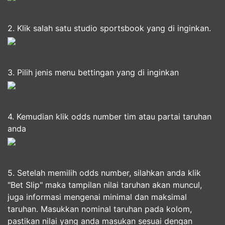
2. Klik salah satu studio sportsbook yang di inginkan.
3. Pilih jenis menu bettingan yang di inginkan
4. Kemudian klik odds number tim atau partai taruhan
anda
5. Setelah memilih odds number, silahkan anda klik
"Bet Slip" maka tampilan nilai taruhan akan muncul,
juga informasi mengenai minimal dan maksimal
taruhan. Masukkan nominal taruhan pada kolom,
pastikan nilai yang anda masukan sesuai dengan