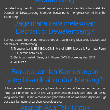
Dewaterbang?
Dewaterbang memiliki minimal deposit yang sangat rendah, untuk melakukan
Deposit di Dewaterbang Member hanya perlu mengeluarkan minimal Rp.
10.000 saja.
Bagaimana cara melakukan
Deposit di Dewaterbang?
Berikut adalah beberapa metode deposit yang yang bisa anda lakukan saat
bermain di Dewaterbang:
Transfer bank: BNI, BCA, CIMB, Mandiri, BRI, Maybank, Permata, Panin,
BSI (semua bank asia)
Elektronik wallet: Dana, Link, Gopay, OVO, Shopeepay dan QRIS
Voucer88
Berapa Jumlah Kemenangan
yang bisa diraih untuk Menang?
Untuk perihal Kemenangan yang bisa didapat sangat bervariasi tergantung
mulai dari provider Slot Online yang akan anda mainkan dan jenis judi online
yang Anda pilih. Besar kemenangan yang bisa setiap member dapatkan juga
berdasarkan nominal taruhan yang dipasang.
Apakah Ada Trik Untuk