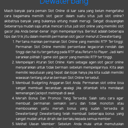
Dewaterbang
Masih banyak para pemain Slot Online di luar sana yang belum mengetahui
cara bagaimana memilih slot gacor dalam suatu situs judi slot online?
akibatnya banyak yang bukannya untung malah merugi. Sangat disayangkan
Sebenarnya mudah saja untuk mencari situs judi slot online yang memiliki slot
gacor jika Anda benar-benar ingin mempelajarinya. Berikut adalah beberapa
tips dan trik jitu dalam memilih permainan slot gacor menurut Dewaterbang:
Pertama mainkan permainan Slot Online yang memiliki RTP Tertinggi:
Permainan Slot Online memiliki persentase kegacoran rendah dan
tinggi dan hal itu tergantung pada RTP atau Return to Player. Jadi kami
sarankan pilihlah 1 game slot gacor yang memiliki RTP tertinggi.
Mempelajari Aturan Slot Online: Kami sebagai agen slot gacor online
menyarankan untuk tidak bermain sebelum mempelajarinya. Kita akan
memiliki keputusan yang tepat dan bijak hanya jika kita sudah memiliki
wawasan tentang aturan bermain Slot Online tersebut.
Membuat Budgeting Anggaran Slot Anda: Permainan slot online bisa
sangat membuat kecanduan apalagi jika ditambah kita mendapat
kemenangan/jackpot melimpah di awal.
Meraih Bonus Dan Promosi Yang Tersedia: Salah satu cara agar
membuat permainan semakin seru dan tidak monoton atau
membosankan yaitu meraih bonus yang sudah tersedia di
Dewaterbang! Dewaterbang telah membuat beberapa bonus yang
sangat mudah untuk diraih dan berlaku kepada semua member.
Melihat Ulasan Member: Sebelum Anda mulai untuk memutuskan