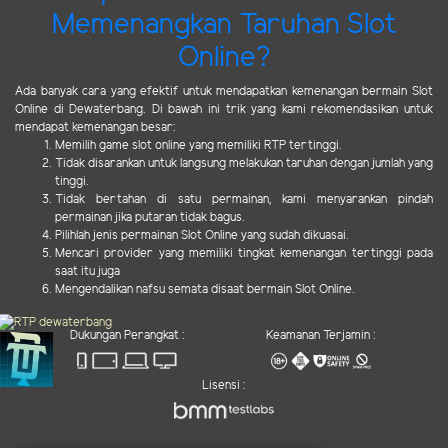
Memenangkan Taruhan Slot
Online?
Ada banyak cara yang efektif untuk mendapatkan kemenangan bermain Slot
Online di Dewaterbang. Di bawah ini trik yang kami rekomendasikan untuk
mendapat kemenangan besar:
Memilih game slot online yang memiliki RTP tertinggi.
Tidak disarankan untuk langsung melakukan taruhan dengan jumlah yang
tinggi.
Tidak bertahan di satu permainan, kami menyarankan pindah
permainan jika putaran tidak bagus.
Pilihlah jenis permainan Slot Online yang sudah dikuasai.
Mencari provider yang memiliki tingkat kemenangan tertinggi pada
saat itu juga
Mengendalikan nafsu semata disaat bermain Slot Online.
Dukungan Perangkat :
Keamanan Terjamin :
Lisensi :