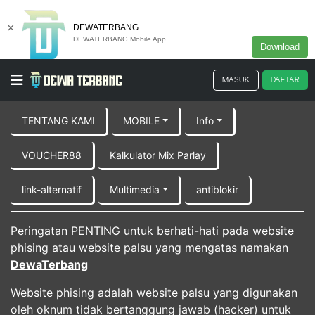
×
DEWATERBANG
DEWATERBANG Mobile App
Download
MASUK
DAFTAR
TENTANG KAMI
MOBILE
Info
VOUCHER88
Kalkulator Mix Parlay
link-alternatif
Multimedia
antiblokir
Peringatan PENTING untuk berhati-hati pada website
phising atau website palsu yang mengatas namakan
DewaTerbang
Website phising adalah website palsu yang digunakan
oleh oknum tidak bertanggung jawab (hacker) untuk